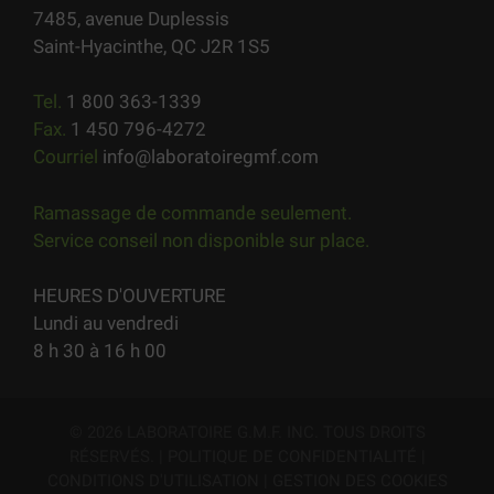
7485, avenue Duplessis
Saint-Hyacinthe, QC J2R 1S5
Tel.
1 800 363-1339
Fax.
1 450 796-4272
Courriel
info@laboratoiregmf.com
Ramassage de commande seulement.
Service conseil non disponible sur place.
HEURES D'OUVERTURE
Lundi au vendredi
8 h 30 à 16 h 00
© 2026 LABORATOIRE G.M.F. INC. TOUS DROITS
RÉSERVÉS. |
POLITIQUE DE CONFIDENTIALITÉ
|
CONDITIONS D'UTILISATION
|
GESTION DES COOKIES