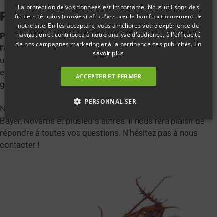
La protection de vos données est importante. Nous utilisons des
Produits pour exterminateurs
fichiers témoins (cookies) afin d'assurer le bon fonctionnement de
notre site. En les acceptant, vous améliorez votre expérience de
navigation et contribuez à notre analyse d'audience, à l'efficacité
Pour des résultats rapides dans le domaine de
de nos campagnes marketing et à la pertinence des publicités.
En
l'extermination, il vous faut le bon produit.
Nous avons
savoir plus
une grande gamme d'insecticides répondant à toutes vos
exigences : puces, coquerelles, maringouins, fourmis ou
ACCEPTER ET FERMER
guêpes.
PERSONNALISER
Nous sommes fier distributeur des produits Konk, Kuus,
Bayer, Novartis et plusieurs autres. Il nous fera plaisir de
répondre à toutes vos questions. N'hésitez pas à nous
contacter !