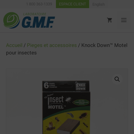
Aller
1 800 363-1339
ESPACE CLIENT
English
au
contenu
ME
Accueil
/
Pieges et accessoires
/ Knock Down™ Motel
pour insectes