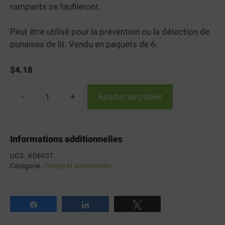
rampants se faufileront.
Peut être utilisé pour la prévention ou la détection de
punaises de lit. Vendu en paquets de 6.
$
4.18
-
+
Ajouter au panier
quantité
de
Knock
Informations additionnelles
Down™
Motel
UGS :
KD603T
pour
Catégorie :
Pieges et accessoires
insectes
Partagez
Partagez
Tweetez