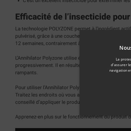
C’est un excellent insecticide pour exterminer l
Efficacité de l’insecticide pou
La technologie POLYZONE permet à l’ingrédient actif,
pulvérisé, grâce à une couche de polymère. Ainsi, malgr
12 semaines, contrairement à d’autres produits qui di
Nous
L’Annihilator Polyzone utilise également une technologi
La prote
d'assurer l
progressivement. Il en résulte un minimum de pertes
navigation e
rampants.
Pour utiliser l’Annihilator Polyzone, il suffit de diluer
Traitez les endroits où vous avez vu des insectes ou en
conseillé d’appliquer le produit de façon généralisée
Apprenez-en plus sur le fonctionnement du produit d