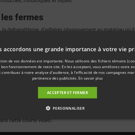
es mouches, moustiques et tiques
r les fermes
 la deltaméthrine, d’adhérer physiquement au matériau où il
é la pluie, le vent et les lavages, l’insecticide restera effi
sparaissent avec l’eau et qui perdent leur efficacité rapide
 accordons une grande importance à votre vie pr
e à dissipation létale lente afin que l’ingrédient actif soit l
ction de vos données est importante. Nous utilisons des fichiers témoins (cook
e bon fonctionnement de notre site. En les acceptant, vous améliorez votre e
 pour un maximum d’efficacité contre les insectes ravageurs
t contribuez à notre analyse d'audience, à l'efficacité de nos campagnes mark
pertinence des publicités.
En savoir plus
 le produit et de le pulvériser sur les endroits ciblés tous les 
ACCEPTER ET FERMER
core là où ils sont susceptibles de se cacher. À l’extérieur, 
 ou encore localisée, dans les crevasses, par exemple.
PERSONNALISER
ans cette courte vidéo :