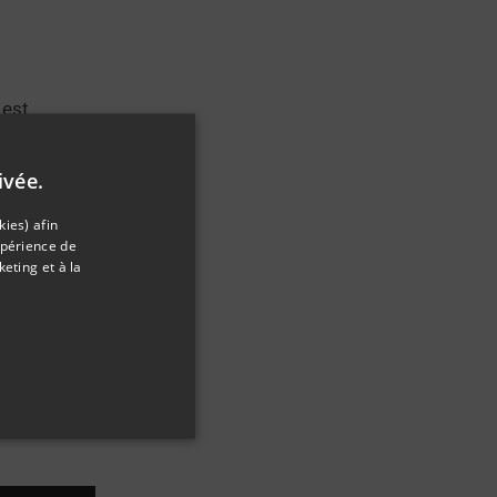
 est
cace pendant
ment.
ivée.
ibéré
ies) afin
xpérience de
 volants et
eting et à la
3 mois.
il est