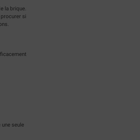
e la brique.
 procurer si
ons.
efficacement
c une seule